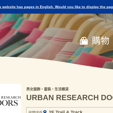
s website has pages in English. Would you like to display the pa
購物
男女服飾、童裝、生活雜貨
URBAN RESEARCH D
2F Trail & Track
這間店在