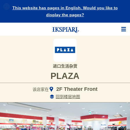
This website has pages in English. Would you like to
display the pages?
进口生活杂货
PLAZA
2F Theater Front
该店家在
回到楼层地图