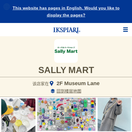
This website has pages in English. Would you like to
display the pages?
SALLY MART
2F Museum Lane
该店家在
回到楼层地图