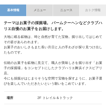
基本情報
メニュー
ニュース
おトク情報
テーマはお菓子の採掘場。 バームクーヘンなどクラブハ
リエ自慢のお菓子をお届けします。
大地に眠る鉱物は、時と自然が育てた宝物。掘り出してはじめて
その姿があらわれます。
お菓子のおいしさもまた長い月日と人の手わざが探り見つけ出し
たものです。
伝統のお菓子を鉱物に見立て、職人が美味しさを掘り出す「お菓
子の採掘場」をコンセプトにしたクラブハリエ舞浜イクスピアリ
店。
今にも採掘がはじまりそうな空間で宝物を探すように、お菓子選
びを楽しんでいただきたいという願いをこめています。
場所
2F トレイル＆トラック