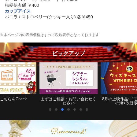
桔梗信玄餅 ￥400
カップアイス
バニラ / ストロベリー(クッキー入り) 各￥450
※本ページ内の表示価格はすべて税込表示となっております
ピックアップ
こちらをCheck
まずはご相談・お問い合わせく
8月の上映作品:『
ださい
の海<吹替版