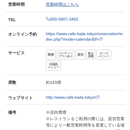
営業時間
営業時間はこちら
050-5807-3402
TEL
https://www.cafe-kaila.tokyo/reservation/in
オンライン予約
dex.php?mode=calendar&tf=
サービス
パーティー
飲み
キッズ
禁煙
貸切
プランあり
放題
メニュー
外国語
メニュー
席数
約140席
http://www.cafe-kaila.tokyo/
ウェブサイト
備考
※店内禁煙
※レストランをご利用の際には、貸切営業
等により一般営業時間等を変更している場