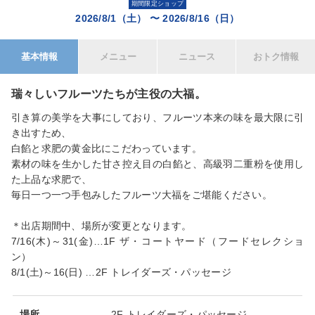
期間限定ショップ
2026/8/1（土）
〜
2026/8/16（日）
基本情報
メニュー
ニュース
おトク情報
瑞々しいフルーツたちが主役の大福。
引き算の美学を大事にしており、フルーツ本来の味を最大限に引
き出すため、
白餡と求肥の黄金比にこだわっています。
素材の味を生かした甘さ控え目の白餡と、高級羽二重粉を使用し
た上品な求肥で、
毎日一つ一つ手包みしたフルーツ大福をご堪能ください。
＊出店期間中、場所が変更となります。
7/16(木)～31(金)…1F ザ・コートヤード（フードセレクショ
ン）
8/1(土)～16(日) …2F トレイダーズ・パッセージ
場所
2F トレイダーズ・パッセージ