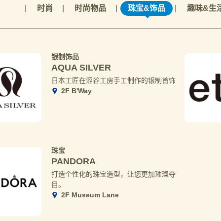
时尚
时尚物品
珠宝&饰品
趣味&生
银制饰品
AQUA SILVER
日本工匠在涩谷工房手工制作的银制首饰
2F B'Way
珠宝
PANDORA
打造个性化的珠宝造型，让您更加璀璨夺
目。
2F Museum Lane