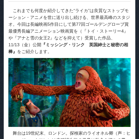
これまでも何度か紹介してきた“ライカ”は良質なストップモ
ーション・アニメを世に送り出し続ける、世界最高峰のスタジ
オ。今回は長編映画5作目にして第77回ゴールデングローブ賞
最優秀長編アニメーション映画賞を（『トイ・ストーリー4』
や『アナと雪の女王2』などを抑えて）受賞した作品、
11/13（金）公開
『ミッシング・リンク 英国紳士と秘密の相
棒』
をご紹介します。
舞台は19世紀末、ロンドン。探検家のライオネル卿（声：ヒ