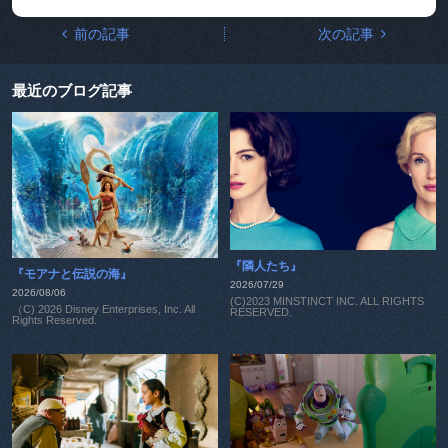
前の記事
次の記事
最近のブログ記事
『隣人たち』
『モアナと伝説の海』
2026/07/29
2026/08/06
(C)2023 MINSTINCT INC. ALL RIGHTS
（C) 2026 Disney Enterprises, Inc. All
RESERVED.
Rights Reserved.