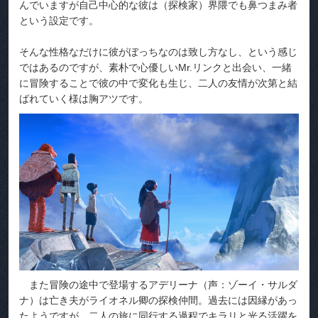
んでいますが自己中心的な彼は（探検家）界隈でも鼻つまみ者
という設定です。
そんな性格なだけに彼がぼっちなのは致し方なし、という感じ
ではあるのですが、素朴で心優しいMr.リンクと出会い、一緒
に冒険することで彼の中で変化も生じ、二人の友情が次第と結
ばれていく様は胸アツです。
また冒険の途中で登場するアデリーナ（声：ゾーイ・サルダ
ナ）は亡き夫がライオネル卿の探検仲間。過去には因縁があっ
たようですが、二人の旅に同行する過程でキラリと光る活躍を