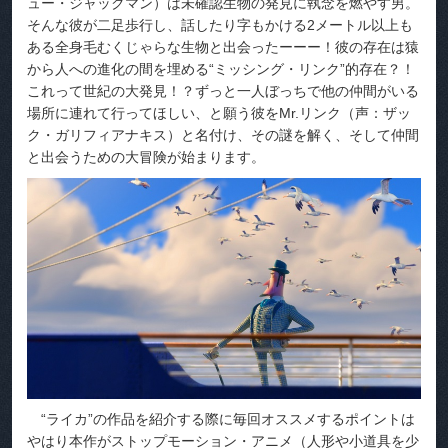
ュー・ジャックマン）は未確認生物の発見に執念を燃やす男。
そんな彼が二足歩行し、話したり字もかける2メートル以上も
ある全身毛むくじゃらな生物と出会ったーーー！彼の存在は猿
から人への進化の間を埋める“ミッシング・リンク”的存在？！
これって世紀の大発見！？ずっと一人ぼっちで他の仲間がいる
場所に連れて行ってほしい、と願う彼をMr.リンク（声：ザッ
ク・ガリフィアナキス）と名付け、その謎を解く、そして仲間
と出会うための大冒険が始まります。
“ライカ”の作品を紹介する際に毎回オススメするポイントは
やはり本作がストップモーション・アニメ（人形や小道具を少