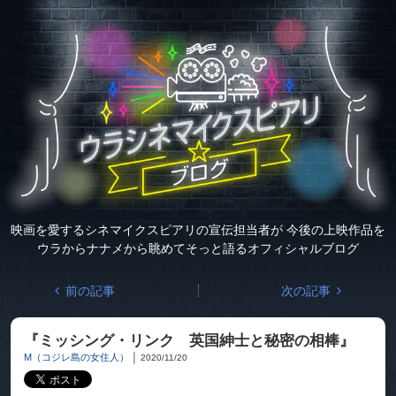
映画を愛するシネマイクスピアリの
宣伝担当者が
今後の上映作品を
ウラからナナメから眺めて
そっと語るオフィシャルブログ
前の記事
次の記事
『ミッシング・リンク 英国紳士と秘密の相棒』
M（コジレ島の女住人）
│
2020/11/20