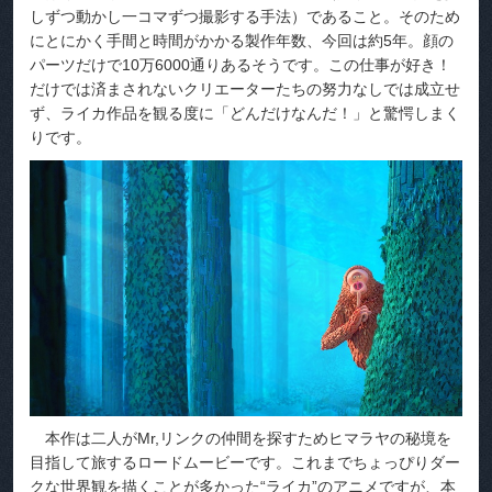
しずつ動かし一コマずつ撮影する手法）であること。そのため
にとにかく手間と時間がかかる製作年数、今回は約5年。顔の
パーツだけで10万6000通りあるそうです。この仕事が好き！
だけでは済まされないクリエーターたちの努力なしでは成立せ
ず、ライカ作品を観る度に「どんだけなんだ！」と驚愕しまく
りです。
本作は二人がMr,リンクの仲間を探すためヒマラヤの秘境を
目指して旅するロードムービーです。これまでちょっぴりダー
クな世界観を描くことが多かった“ライカ”のアニメですが、本