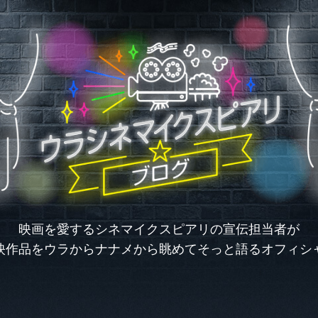
映画を愛するシネマイクスピアリの
宣伝担当者が
映作品を
ウラからナナメから眺めて
そっと語るオフィシ