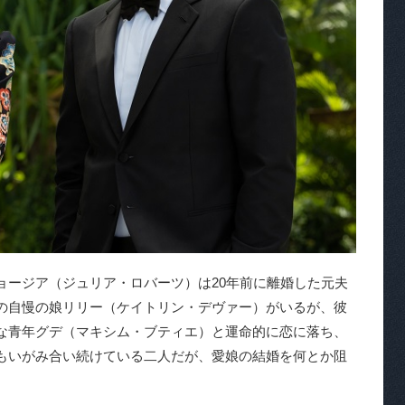
ージア（ジュリア・ロバーツ）は20年前に離婚した元夫
の自慢の娘リリー（ケイトリン・デヴァー）がいるが、彼
な青年グデ（マキシム・ブティエ）と運命的に恋に落ち、
もいがみ合い続けている二人だが、愛娘の結婚を何とか阻