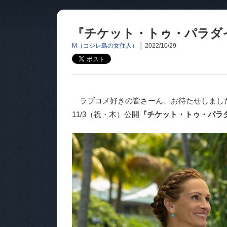
『チケット・トゥ・パラダ
M（コジレ島の女住人）
│
2022/10/29
ラブコメ好きの皆さーん、お待たせしまし
11/3（祝・木）公開
『チケット・トゥ・パラ