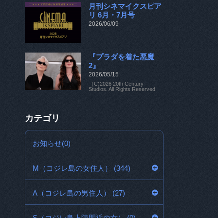
月刊シネマイクスピア
リ 6月・7月号
2026/06/09
『プラダを着た悪魔
2』
2026/05/15
（C)2026 20th Century
Studios. All Rights Reserved.
カテゴリ
お知らせ(0)
M（コジレ島の女住人） (344)
A（コジレ島の男住人） (27)
S（コジレ島上陸間近の女） (0)