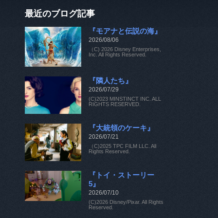
最近のブログ記事
『モアナと伝説の海』
2026/08/06
（C) 2026 Disney Enterprises,
Inc. All Rights Reserved.
『隣人たち』
2026/07/29
(C)2023 MINSTINCT INC. ALL
RIGHTS RESERVED.
『大統領のケーキ』
2026/07/21
（C)2025 TPC FILM LLC. All
Rights Reserved.
『トイ・ストーリー
5』
2026/07/10
(C)2026 Disney/Pixar. All Rights
Reserved.