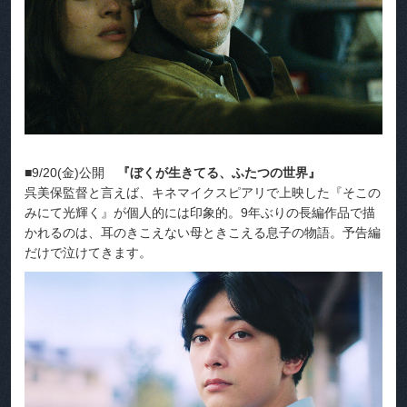
■9/20(金)公開
『ぼくが生きてる、ふたつの世界』
呉美保監督と言えば、キネマイクスピアリで上映した『そこの
みにて光輝く』が個人的には印象的。9年ぶりの長編作品で描
かれるのは、耳のきこえない母ときこえる息子の物語。予告編
だけで泣けてきます。