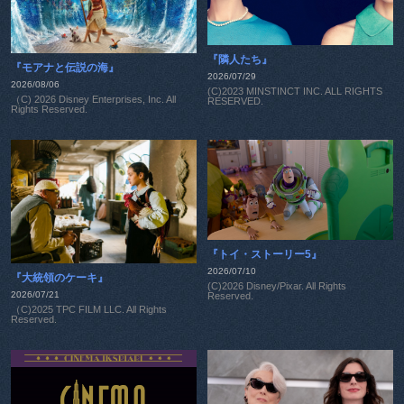
『隣人たち』
『モアナと伝説の海』
2026/07/29
2026/08/06
(C)2023 MINSTINCT INC. ALL RIGHTS
（C) 2026 Disney Enterprises, Inc. All
RESERVED.
Rights Reserved.
『トイ・ストーリー5』
2026/07/10
『大統領のケーキ』
(C)2026 Disney/Pixar. All Rights
2026/07/21
Reserved.
（C)2025 TPC FILM LLC. All Rights
Reserved.