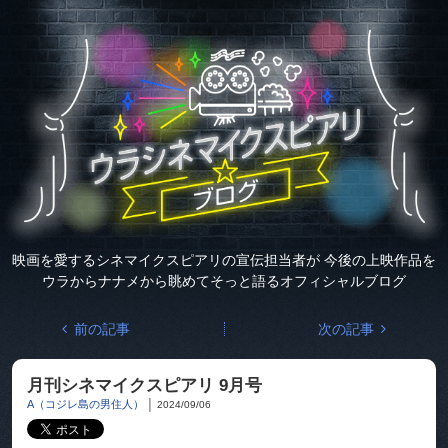
映画を愛するシネマイクスピアリの
宣伝担当者が
今後の上映作品を
ウラからナナメから眺めて
そっと語るオフィシャルブログ
前の記事
次の記事
月刊シネマイクスピアリ 9月号
A（コジレ島の男住人）
│
2024/09/06