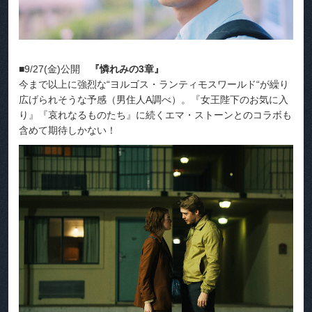
■9/27(金)公開
『憐れみの3章』
今まで以上に強烈な“ヨルゴス・ランティモスワールド“が繰り
広げられそうな予感（男住人A調べ）。『女王陛下のお気に入
り』『哀れなるものたち』に続くエマ・ストーンとのコラボも
含めて期待しかない！