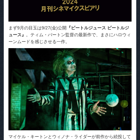
まず9月の目玉は9/27(金)公開
『ビートルジュース ビートルジ
ュース』
。ティム・バートン監督の最新作で、まさにハロウィ
ーンムードを感じさせる一作。
マイケル・キートンとウィノナ・ライダーが前作から続投して