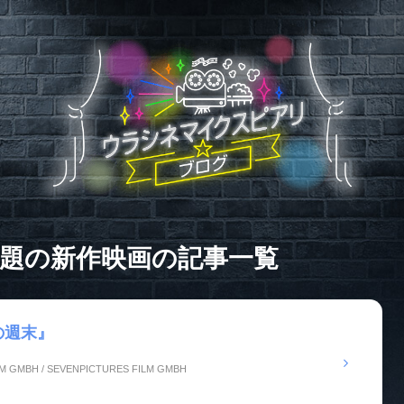
話題の新作映画の
記事一覧
の週末』
LM GMBH / SEVENPICTURES FILM GMBH