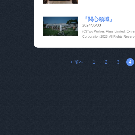
『関心領域』
2024/06/03
(C)Two Wolves Films Limited, Extre
Corporation 2023. All Rights Reserv
前へ
1
2
3
4