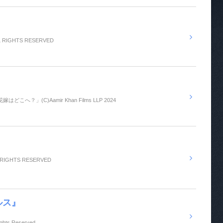
LL RIGHTS RESERVED
/ 「花嫁はどこへ？」(C)Aamir Khan Films LLP 2024
ALL RIGHTS RESERVED
ルス』
ights Reserved.