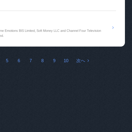
me Emotions BIS Limited, Soft Money LLC and Channel Four Television
ed.
5
6
7
8
9
10
次へ