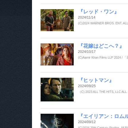
『レッド・ワン』
2024/11/14
(C)2024 WARNER BROS. ENT. A
『花嫁はどこへ？』
2024/10/17
(C)Aamir Khan Films LLP 2024 
『ヒットマン』
2024/09/25
（C) 2023 ALL THE HITS, LLC 
『エイリアン：ロム
2024/09/12
(C)2024 20th Century Studios. All R