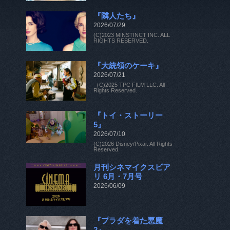
『隣人たち』
2026/07/29
(C)2023 MINSTINCT INC. ALL
RIGHTS RESERVED.
『大統領のケーキ』
2026/07/21
（C)2025 TPC FILM LLC. All
Rights Reserved.
『トイ・ストーリー
5』
2026/07/10
(C)2026 Disney/Pixar. All Rights
Reserved.
月刊シネマイクスピア
リ 6月・7月号
2026/06/09
『プラダを着た悪魔
2』